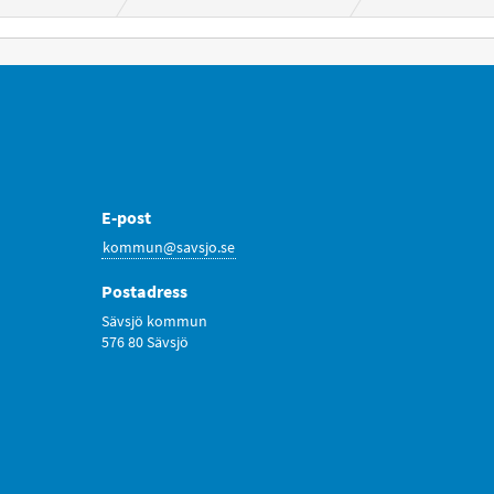
E-post
kommun@savsjo.se
Postadress
Sävsjö kommun
576 80 Sävsjö