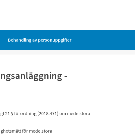
Behandling av personuppgifter
ingsanläggning -
igt 21 § förordning (2018:471) om medelstora
ighetsmått för medelstora