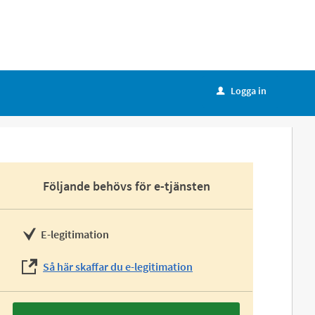
Logga in
u
Följande behövs för e-tjänsten
E-legitimation
Så här skaffar du e-legitimation