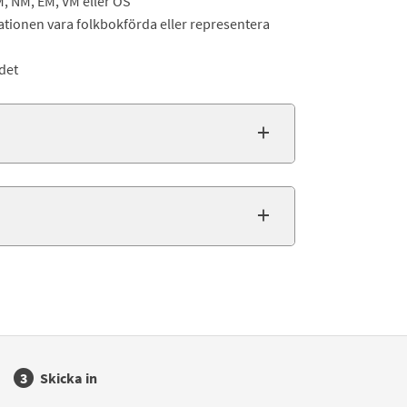
M, NM, EM, VM eller OS
stationen vara folkbokförda eller representera
det
Skicka in