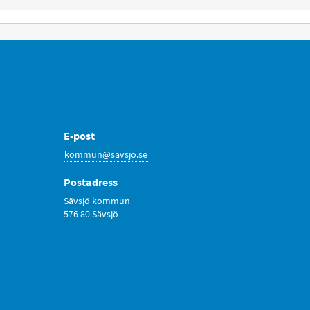
E-post
kommun@savsjo.se
Postadress
Sävsjö kommun
576 80 Sävsjö