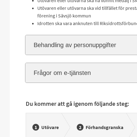
Utövaren eller utövarna ska ha vunnit medalj i S
Utövaren eller utövarna ska vid tillfället för pre
förening i Sävsjö kommun
Idrotten ska vara anknuten till Riksidrottsförbun
Behandling av personuppgifter
Frågor om e-tjänsten
Du kommer att gå igenom följande steg:
Utövare
Förhandsgranska