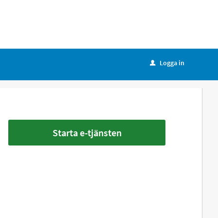
Logga in
u
Starta e-tjänsten