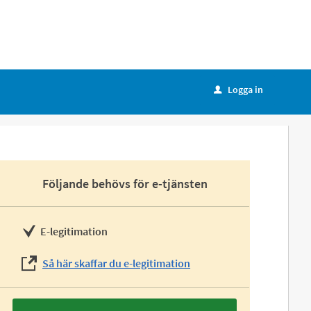
Logga in
u
Följande behövs för e-tjänsten
E-legitimation
Så här skaffar du e-legitimation