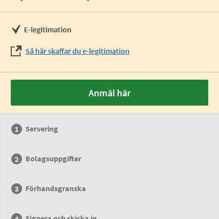
E-legitimation
Så här skaffar du e-legitimation
Anmäl här
Servering
Bolagsuppgifter
Förhandsgranska
Signera och skicka in